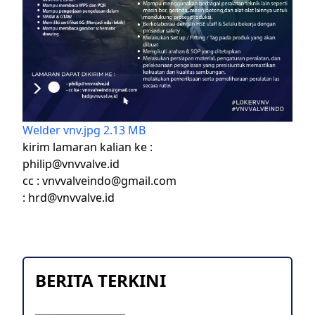
Welder vnv.jpg
2.13 MB
kirim lamaran kalian ke :
philip@vnvvalve.id
cc : vnvvalveindo@gmail.com
: hrd@vnvvalve.id
BERITA TERKINI